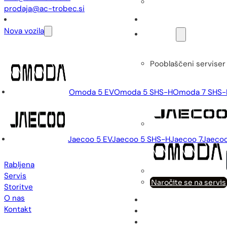
prodaja@ac-trobec.si
Rabljena
Nova vozila
Servis
Pooblaščeni serviser
Omoda 5 EV
Omoda 5 SHS-H
Omoda 7 SHS-
Jaecoo 5 EV
Jaecoo 5 SHS-H
Jaecoo 7
Jaecoo
Rabljena
Servis
Naročite se na servis
Storitve
O nas
Storitve
Kontakt
O nas
Kontakt