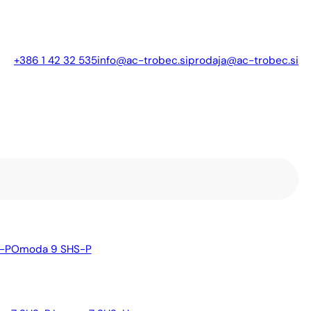
+386 1 42 32 535
info@ac-trobec.si
prodaja@ac-trobec.si
-P
Omoda 9 SHS-P