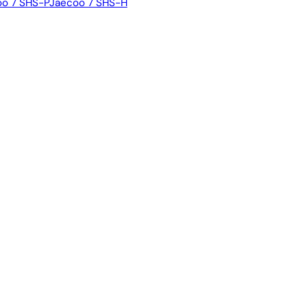
o 7 SHS-P
Jaecoo 7 SHS-H